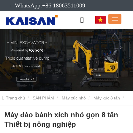
WhatsApp:+86 18063511009
E-mail:info@kaisanmachinery.com
Trang chủ
SẢN PHẨM
Máy xúc nhỏ
Máy xúc 8 tấn
Máy đào bánh xích nhỏ gọn 8 tấn Thiết bị nông nghiệp
Máy đào bánh xích nhỏ gọn 8 tấn
Thiết bị nông nghiệp