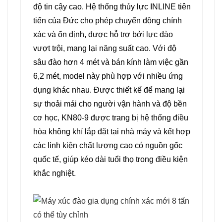
thoải mái.
độ tin cậy cao. Hệ thống thủy lực INLINE tiên
tiến của Đức cho phép chuyển động chính
Được chế tạo từ các linh kiện chất
xác và ổn định, được hỗ trợ bởi lực đào
lượng cao có nguồn gốc quốc tế,
vượt trội, mang lại năng suất cao. Với độ
máy đào này đảm bảo hiệu suất lâu
sâu đào hơn 4 mét và bán kính làm việc gần
dài và độ tin cậy trong điều kiện
6,2 mét, model này phù hợp với nhiều ứng
làm việc khắc nghiệt.
dụng khác nhau. Được thiết kế để mang lại
sự thoải mái cho người vận hành và độ bền
cơ học, KN80-9 được trang bị hệ thống điều
hòa không khí lắp đặt tại nhà máy và kết hợp
các linh kiện chất lượng cao có nguồn gốc
quốc tế, giúp kéo dài tuổi thọ trong điều kiện
khắc nghiệt.